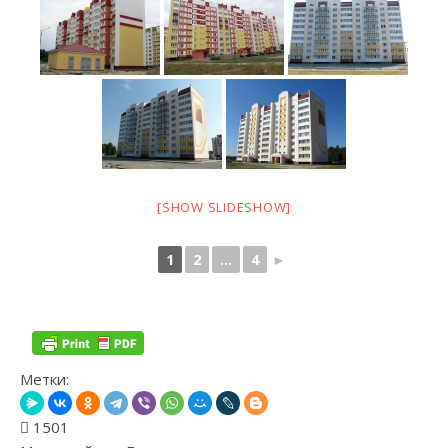
[SHOW SLIDESHOW]
1
2
...
4
►
Метки:
1501