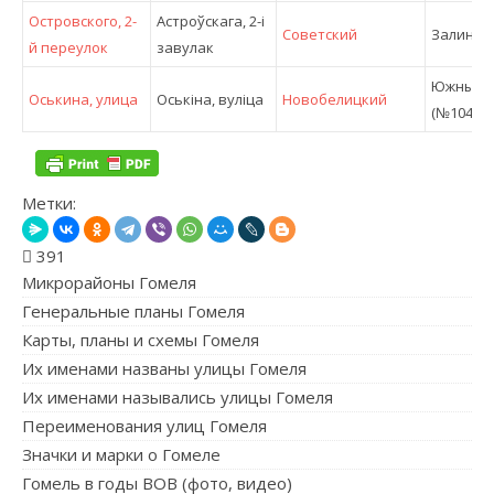
Островского, 2-
Астроўскага, 2-і
Советский
Залиней
й переулок
завулак
Южный
Оськина, улица
Оськіна, вулiца
Новобелицкий
(№104)
Метки:
391
Микрорайоны Гомеля
Генеральные планы Гомеля
Карты, планы и схемы Гомеля
Их именами названы улицы Гомеля
Их именами назывались улицы Гомеля
Переименования улиц Гомеля
Значки и марки о Гомеле
Гомель в годы ВОВ (фото, видео)