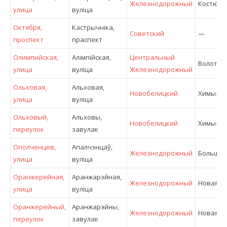
Железнодорожный
Костюко
улица
вулiца
Октября,
Кастрычніка,
Советский
—
проспект
праспект
Олимпийская,
Алiмпійская,
Центральный
Волотов
улица
вулiца
Железнодорожный
Ольховая,
Альховая,
Новобелицкий
Химы-1
улица
вулiца
Ольховый,
Альховы,
Новобелицкий
Химы-1
переулок
завулак
Ополченцев,
Апалчэнцаў,
Железнодорожный
Большев
улица
вулiца
Оранжерейная,
Аранжарэйная,
Железнодорожный
Новая Ж
улица
вулiца
Оранжерейный,
Аранжарэйны,
Железнодорожный
Новая Ж
переулок
завулак