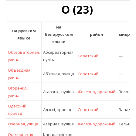
О (23)
на
на русском
белорусском
район
микрор
языке
языке
Обсерваторная,
Абсерваторная,
Советский
—
улица
вулiца
Объездная,
Аб’язная, вулiца
Советский
—
улица
Огоренко,
Агарэнкi, вулiца
Железнодорожный
Волотов
улица
Одесский,
Адэскi, праезд
Советский
Западн
проезд
Озёрная, улица
Азёрная, вулiца
Железнодорожный
Сельма
Октябрьская,
Кастрычніцкая,