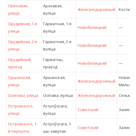
Ореховая,
Арэхавая,
Железнодорожный
Костюко
улица
вулiца
Орудийная, 1-я
Гарматная, 1-я
Новобелицкий
—
улица
вулiца
Орудийная, 2-я
Гарматная, 2-я
Новобелицкий
—
улица
вулiца
Орудийный,
Гарматны,
Новобелицкий
—
проезд
праезд
Оршанская,
Аршанская,
Новая
Железнодорожный
улица
вулiца
Мильча
Осипова, улица
Осiпава, вулiца
Железнодорожный
Сельма
Островского,
Астроўскага,
Советский
Залиней
улица
вулiца
Островского, 1-
Астроўскага, 1-
Советский
Залиней
й переулок
шы завулак