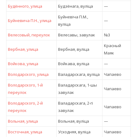
Будённого, улица
Будзёнага, вулiца
—
Буйневіча П.М.,
Буйневича П.Н., улица
—
вулiца
Велесовый, переулок
Велесавы, завулак
№3
Красный
Вербная, улица
Вербная, вулiца
Маяк
Войкова, улица
Войкава, вулiца
—
Володарского, улица
Валадарскага, вулiца
Чапаево
Володарского, 1-й
Валадарскага, 1-шы
Чапаево
переулок
завулак
Володарского, 2-й
Валадарскага, 2-гi
Чапаево
переулок
завулак
Вольная, улица
Вольная, вулiца
—
Восточная, улица
Усходняя, вулiца
Чапаево