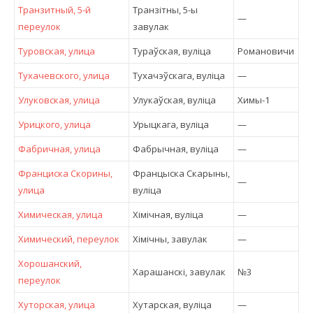
Транзитный, 5-й
Транзітны, 5-ы
—
переулок
завулак
Туровская, улица
Тураўская, вулiца
Романовичи
Тухачевского, улица
Тухачэўскага, вулiца
—
Улуковская, улица
Улукаўская, вулiца
Химы-1
Урицкого, улица
Урыцкага, вулiца
—
Фабричная, улица
Фабрычная, вулiца
—
Франциска Скорины,
Францыска Скарыны,
—
улица
вулiца
Химическая, улица
Хімічная, вулiца
—
Химический, переулок
Хімічны, завулак
—
Хорошанский,
Харашанскі, завулак
№3
переулок
Хуторская, улица
Хутарская, вулiца
—