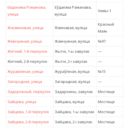
Евдокима Романова,
Еўдакіма Раманава,
Химы-1
улица
вулiца
Красный
Жасминовая, улица
Язмінавая, вулiца
Маяк
Жемчужная, улица
Жамчужная, вулiца
№97
Житний, 1-й переулок
Жытні, 1-ы завулак
—
Житний, 2-й переулок
Жытні, 2-і завулак
—
Журавлиная, улица
Жураўліная, вулiца
№15
Загородная, улица
Загарадная, вулiца
—
Задорожный, переулок
Задарожны, завулак
Мостище
Зайцева, улица
Зайцава, вулiца
Мостище
Зайцева, 1-й переулок
Зайцава, 1-ы завулак
Мостище
Зайцева, 2-й переулок
Зайцава, 2-і завулак
Мостище