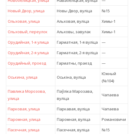
Новобелицкая, улица
Навабеліцкая, вулiца
—
Новый Двор, улица
Новы Двор, вулiца
№15
Ольховая, улица
Альховая, вулiца
Химы-1
Ольховый, переулок
Альховы, завулак
Химы-1
Орудийная, 1-я улица
Гарматная, 1-я вулiца
—
Орудийная, 2-я улица
Гарматная, 2-я вулiца
—
Орудийный, проезд
Гарматны, праезд
—
Южный
Оськина, улица
Оськіна, вулiца
(№104)
Павлика Морозова,
Паўліка Марозава,
Чапаева
улица
вулiца
Парковая, улица
Паркавая, вулiца
Чапаева
Паромная, улица
Паромная, вулiца
Романовичи
Пасечная, улица
Пасечная, вулiца
№15