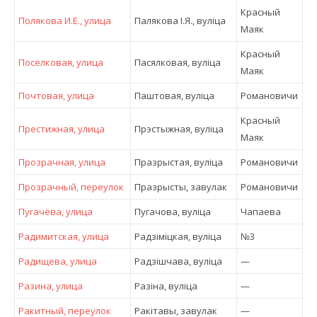
Красный
Полякова И.Е., улица
Палякова І.Я., вулiца
Маяк
Красный
Поселковая, улица
Пасялковая, вулiца
Маяк
Почтовая, улица
Паштовая, вулiца
Романовичи
Красный
Престижная, улица
Прэстыжная, вулiца
Маяк
Прозрачная, улица
Празрыстая, вулiца
Романовичи
Прозрачный, переулок
Празрысты, завулак
Романовичи
Пугачёва, улица
Пугачова, вулiца
Чапаева
Радимитская, улица
Радзіміцкая, вулiца
№3
Радищева, улица
Радзішчава, вулiца
—
Разина, улица
Разіна, вулiца
—
Ракитный, переулок
Ракітавы, завулак
—