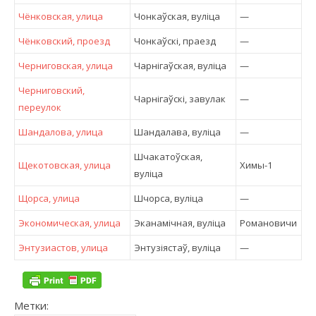
Чёнковская, улица
Чонкаўская, вулiца
—
Чёнковский, проезд
Чонкаўскі, праезд
—
Черниговская, улица
Чарнігаўская, вулiца
—
Черниговский,
Чарнігаўскі, завулак
—
переулок
Шандалова, улица
Шандалава, вулiца
—
Шчакатоўская,
Щекотовская, улица
Химы-1
вулiца
Щорса, улица
Шчорса, вулiца
—
Экономическая, улица
Эканамічная, вулiца
Романовичи
Энтузиастов, улица
Энтузіястаў, вулiца
—
Метки: