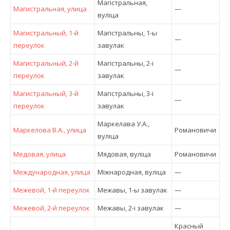
Магістральная,
Магистральная, улица
—
вулiца
Магистральный, 1-й
Магістральны, 1-ы
—
переулок
завулак
Магистральный, 2-й
Магістральны, 2-і
—
переулок
завулак
Магистральный, 3-й
Магістральны, 3-і
—
переулок
завулак
Маркелава У.А.,
Маркелова В.А., улица
Романовичи
вулiца
Медовая, улица
Мядовая, вулiца
Романовичи
Международная, улица
Міжнародная, вулiца
—
Межевой, 1-й переулок
Межавы, 1-ы завулак
—
Межевой, 2-й переулок
Межавы, 2-і завулак
—
Красный