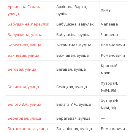
Архипова Стража,
Архіпава Варта,
Химы
улица
вулiца
Бабушкина, переулок
Бабушкіна, завулак
Чапаева
Бабушкина, улица
Бабушкіна, вулiца
Чапаева
Бархатная, улица
Аксамітная, вулiца
Романовичи
Бахчевая, улица
Бахчавая, вулiца
Романовичи
Красный
Беговая, улица
Бегавая, вулiца
маяк
Хутор (№
Белицкая, улица
Беліцкая, вулiца
№94, 96)
Хутор (№
Белого В.А., улица
Белага У.А., вулiца
№94, 96)
Береговая, улица
Берагавая, вулiца
—
Ботаническая, улица
Батанічная, вулiца
Романовичи