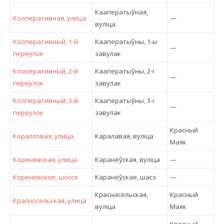
Кааператыўная,
Кооперативная, улица
—
вулiца
Кооперативный, 1-й
Кааператыўны, 1-ы
—
переулок
завулак
Кооперативный, 2-й
Кааператыўны, 2-і
—
переулок
завулак
Кооперативный, 3-й
Кааператыўны, 3-і
—
переулок
завулак
Красный
Коралловая, улица
Каралавая, вулiца
Маяк
Коренёвская, улица
Каранёўская, вулiца
—
Коренёвское, шоссе
Каранёўскае, шасэ
—
Краснасельская,
Красный
Красносельская, улица
вулiца
Маяк