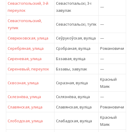
Севастопольский, 3-й
Севастопальскі, 3-і
—
переулок
завулак
Севастопольский,
Севастопальскі, тупік
—
тупик
Севрюковская, улица
Сеўрукоўская, вулiца
—
Серебряная, улица
Срэбраная, вулiца
Романовичи
Сиреневая, улица
Бэзавая, вулiца
—
Сиреневый, переулок
Бэзавы, завулак
—
Красный
Сквозная, улица
Скразная, вулiца
Маяк
Склезнёва, улица
Склязнёва, вулiца
—
Славянская, улица
Славянская, вулiца
Романовичи
Красный
Слободская, улица
Слабадская, вулiца
Маяк