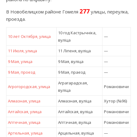
277
В Новобелицком районе Гомеля
улицы, переулка,
проезда.
10 год Кастрычніка,
10 лет Октября, улица
—
вулiца
11 Июля, улица
11 Ліпеня, вулiца
—
9 Мая, улица
9 Мая, вулiца
—
9 Мая, проезд
9 Мая, праезд
—
Аграгарадская,
Агрогородская, улица
Романовичи
вулiца
Алмазная, улица
Алмазная, вулiца
Хутор (№96)
Алтайская, улица
Алтайская, вулiца
Романовичи
Аптечная, улица
Аптэчная, вулiца
Романовичи
Артельная, улица
Арцельная, вулiца
—