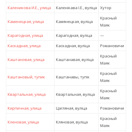
Каленикова И.Е., улица
Каленікава І.Е., вулiца
Хутор
Красный
Каменецкая, улица
Камянецкая, вулiца
Маяк
Карагодная, улица
Карагодная, вулiца
—
Каскадная, улица
Каскадная, вулiца
Романовичи
Красный
Каштановая, улица
Каштанавая, вулiца
Маяк
Красный
Каштановый, тупик
Каштанавы, тупік
Маяк
Красный
Квартальная, улица
Квартальная, вулiца
Маяк
Кирпичная, улица
Цагляная, вулiца
Романовичи
Красный
Кленовая, улица
Кляновая, вулiца
Маяк