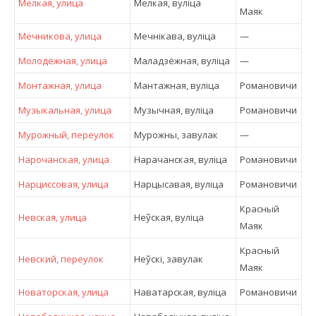
Мелкая, улица
Мелкая, вулiца
Маяк
Мечникова, улица
Мечнікава, вулiца
—
Молодёжная, улица
Маладзёжная, вулiца
—
Монтажная, улица
Мантажная, вулiца
Романовичи
Музыкальная, улица
Музычная, вулiца
Романовичи
Мурожный, переулок
Мурожны, завулак
—
Нарочанская, улица
Нарачанская, вулiца
Романовичи
Нарциссовая, улица
Нарцысавая, вулiца
Романовичи
Красный
Невская, улица
Неўская, вулiца
Маяк
Красный
Невский, переулок
Неўскi, завулак
Маяк
Новаторская, улица
Наватарская, вулiца
Романовичи