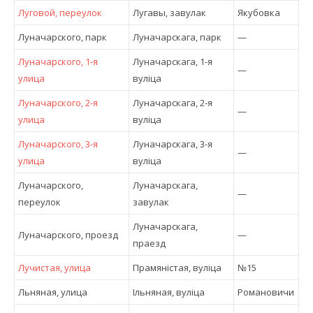
Луговой, переулок
Лугавы, завулак
Якубовка
Луначарского, парк
Луначарскага, парк
—
Луначарского, 1-я
Луначарскага, 1-я
—
улица
вулiца
Луначарского, 2-я
Луначарскага, 2-я
—
улица
вулiца
Луначарского, 3-я
Луначарскага, 3-я
—
улица
вулiца
Луначарского,
Луначарскага,
—
переулок
завулак
Луначарскага,
Луначарского, проезд
—
праезд
Лучистая, улица
Прамяністая, вулiца
№15
Льняная, улица
Ільняная, вулiца
Романовичи