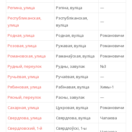
Репина, улица
Рэпіна, вулiца
—
Республиканская,
Рэспубліканская,
—
улица
вулiца
Родная, улица
Родная, вулiца
Романовичи
Розовая, улица
Ружавая, вулiца
Романовичи
Романовская, улица
Раманаўская, вулiца
Романовичи
Рудный, переулок
Рудны, завулак
№3
Ручьёвая, улица
Ручаёвая, вулiца
—
Рябиновая, улица
Рабінавая, вулiца
Химы-1
Рясный, переулок
Расны, завулак
—
Сахарная, улица
Цукровая, вулiца
Романовичи
Свердлова, улица
Свярдлова, вулiца
Чапаева
Свердловский, 1-й
Свярдлоўскі, 1-ы
Чапаева