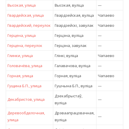
Высокая, улица
Высокая, вулiца
—
Гвардейская, улица
Гвардзейская, вулiца
Чапаево
Гвардейский, переулок
Гвардзейскі, завулак
Чапаево
Герцена, улица
Герцэна, вулiца
—
Герцена, переулок
Герцэна, завулак
—
Глинки, улица
Глінкі, вулiца
Чапаево
Головачёва, улица
Галавачова, вулiца
—
Горная, улица
Горная, вулiца
Чапаево
Гущина Б.П., улица
Гушчына Б.П., вулiца
—
Дзекабрыстаў,
Декабристов, улица
—
вулiца
Деревообделочная,
Дрэваапрацовачная,
—
улица
вулiца