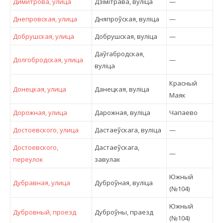
Димитрова, улица
Дзімітрава, вулiца
—
Днепровская, улица
Дняпроўская, вулiца
—
Добрушская, улица
Добрушская, вулiца
—
Даўгабродская,
Долгобродская, улица
—
вулiца
Красный
Донецкая, улица
Данецкая, вулiца
Маяк
Дорожная, улица
Дарожная, вулiца
Чапаево
Достоевского, улица
Дастаеўскага, вулiца
—
Достоевского,
Дастаеўскага,
—
переулок
завулак
Южный
Дубравная, улица
Дуброўная, вулiца
(№104)
Южный
Дубровный, проезд
Дуброўны, праезд
(№104)