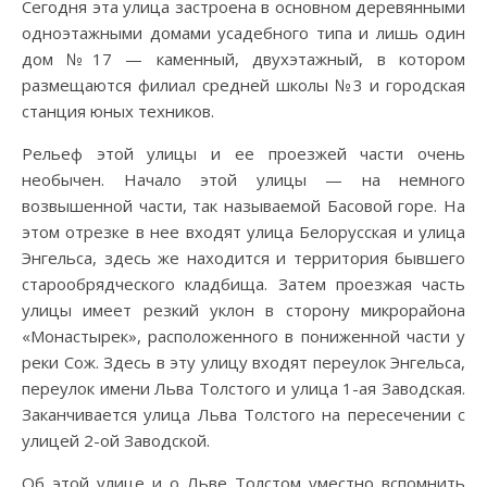
Сегодня эта улица застроена в основном деревянными
одноэтажными домами усадебного типа и лишь один
дом №17 — каменный, двухэтажный, в котором
размещаются филиал средней школы №3 и городская
станция юных техников.
Рельеф этой улицы и ее проезжей части очень
необычен. Начало этой улицы — на немного
возвышенной части, так называемой Басовой горе. На
этом отрезке в нее входят улица Белорусская и улица
Энгельса, здесь же находится и территория бывшего
старообрядческого кладбища. Затем проезжая часть
улицы имеет резкий уклон в сторону микрорайона
«Монастырек», расположенного в пониженной части у
реки Сож. Здесь в эту улицу входят переулок Энгельса,
переулок имени Льва Толстого и улица 1-ая Заводская.
Заканчивается улица Льва Толстого на пересечении с
улицей 2-ой Заводской.
Об этой улице и о Льве Толстом уместно вспомнить