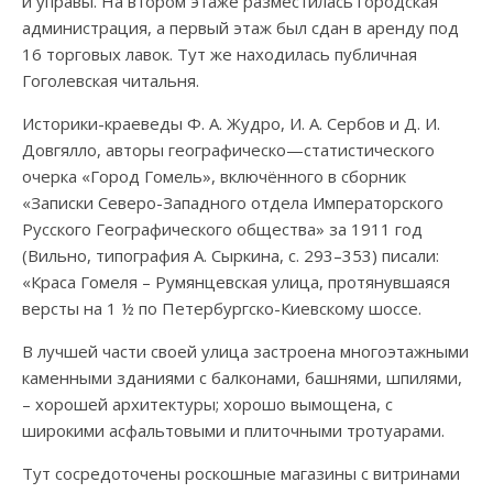
и управы. На втором этаже разместилась городская
администрация, а первый этаж был сдан в аренду под
16 торговых лавок. Тут же находилась публичная
Гоголевская читальня.
Историки-краеведы Ф. А. Жудро, И. А. Сербов и Д. И.
Довгялло, авторы географическо—статистического
очерка «Город Гомель», включённого в сборник
«Записки Северо-Западного отдела Императорского
Русского Географического общества» за 1911 год
(Вильно, типография А. Сыркина, с. 293–353) писали:
«Краса Гомеля – Румянцевская улица, протянувшаяся
версты на 1 ½ по Петербургско-Киевскому шоссе.
В лучшей части своей улица застроена многоэтажными
каменными зданиями с балконами, башнями, шпилями,
– хорошей архитектуры; хорошо вымощена, с
широкими асфальтовыми и плиточными тротуарами.
Тут сосредоточены роскошные магазины с витринами