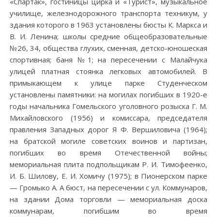
«Спартак», гостиницы цирка и «Турист», музыкальное
училище, железнодорожного транспорта техникум, у
здания которого в 1963 установлены бюсты К. Маркса и
В. И. Ленина; школы средние общеобразовательные
№26, 34, общества глухих, сменная, детско-юношеская
спортивная; баня №1; на пересечении с Малайчука
улицей платная стоянка легковых автомобилей. В
примыкающем к улице парке Студенческом
установлены памятники: на могилах погибших в 1920-е
годы начальника Гомельского уголовного розыска Г. М.
Михайловского (1956) и комиссара, председателя
правления Западных дорог Я Ф. Вершиловича (1964);
на братской могиле советских воинов и партизан,
погибших во время Отечественной войны;
мемориальная плита подпольщикам Р. И. Тимофеенко,
И. Б. Шилову, Е. И. Хомичу (1975); в Пионерском парке
— Громыко А. А бюст, на пересечении с ул. Коммунаров,
на здании Дома торговли — мемориальная доска
коммунарам, погибшим во время