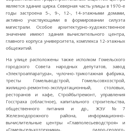
является здание цирка. Северная часть улицы в 1970-е
годы застроена 5-, 9-, 12-, 14-этажными домами,
активно участвующими в формировании силуэта
магистрали. Особое архитектурно-художественное
значение имеют здания вычислительного центра,
главного корпуса университета, комплекса 12-этажных
общежитий.
На улице расположены также исполком Гомельского
городского Совета народных депутатов, завод
«Электроаппаратура», чулочно-трикотажная фабрика,
тресты Гомельводстрой, Гомельсовхозстрой,
жилищно-ремонтно-эксплуатационный, столовых,
ресторанов и кафе, Стройбытремонт, управления
Госстраха (областное), капитального строительства,
общественного питания и др., ЖЭУ №7
Железнодорожного района, информационно-
вычислительные центры «Главполесьеводстроя» и
«Гомельсельхозтехники», гидро-геолого-