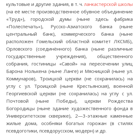
культовые и другие здания, в т. ч.
ланкастерской школы
(на её месте производственное обувное объединение
«Труд»), городской думы (ныне здесь фабрика
«Полеспечать»), Русско-Азиатского банка (ныне
центральный банк), коммерческого банка (ныне
расположен Гомельский областной комитет ЛКСМБ),
Орловского (соединённого) банка (ныне различные
государственные учреждения), общественного
собрания, гостиницы «Савой» на пересечении улиц
Барона Нолькена (ныне Ланге) и Мясницкой (ныне ул.
Коммунаров), Троицкой церкви (не сохранилась) на
углу с ул. Троицкой (ныне Крестьянская), военной
Георгиевской церкви (не сохранилась) на углу с ул.
Почтовой (ныне Победы), церкви Рождества
Богородицы (ныне здание художественного фонда в
Университетском скверике), 2—3-этажные каменные
жилые дома, особняки богатых горожан (в стилях
псевдоготики, псевдорусском, модерн) и др.