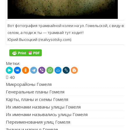
Вот фотография трамвайной колеи на ул. Гомельской, с виду врод
селом, а поди ж ты — трамвай тут ходит!
Юрий Высоцкий (realvysotsky.com)
Метки:
40
Микрорайоны Гомеля
Генеральные планы Гомеля
Карты, планы и схемы Гомеля
Их именами названы улицы Гомеля
Их именами назывались улицы Гомеля
Переименования улиц Гомеля
Значки и марки о Гомеле